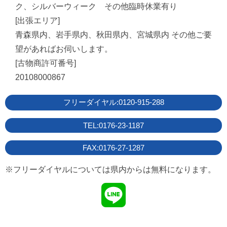
2026年7月1日
商品紹介
ク、シルバーウィーク その他臨時休業有り
✨本日のおすすめ品✨
[出張エリア]
青森県内、岩手県内、秋田県内、宮城県内 その他ご要
望があればお伺いします。
[古物商許可番号]
20108000867
フリーダイヤル:0120-915-288
TEL:0176-23-1187
2026年5月16日
商品紹介
エアコン大量入荷＆取付け予約受付中☺️
FAX:0176-27-1287
※フリーダイヤルについては県内からは無料になります。